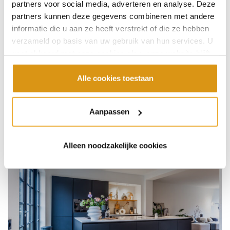
partners voor social media, adverteren en analyse. Deze
uitblinkt. Op zoek naar een
luxe design keuken
in de
partners kunnen deze gegevens combineren met andere
kleur
wit
of
zwart
of een andere kleur? Kom langs in
informatie die u aan ze heeft verstrekt of die ze hebben
onze showroom
en laat ons u adviseren. Wij
verzameld op basis van uw gebruik van hun services. U
combineren ambachtelijk vakmanschap met
gaat akkoord met onze cookies als u onze website blijft
moderne technologieën, zodat u kunt genieten van
gebruiken.
een keuken die jarenlang meegaat.
Alle cookies toestaan
Aanpassen
Alleen noodzakelijke cookies