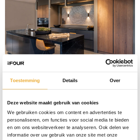
Een design keuken kopen
bij Au Four
Toestemming
Details
Over
Een
design keuken
kopen is een investering in uw
Deze website maakt gebruik van cookies
woning én uw dagelijks comfort. Bij Au Four
We gebruiken cookies om content en advertenties te
begeleiden we u stap voor stap: van het eerste
personaliseren, om functies voor social media te bieden
ontwerp tot en met de perfecte oplevering. Dankzij
en om ons websiteverkeer te analyseren. Ook delen we
ons maatwerk en oog voor detail kunt u rekenen op
informatie over uw gebruik van onze site met onze
een keuken die zowel esthetisch als functioneel