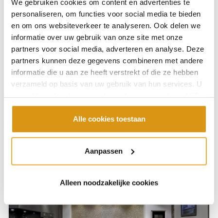
We gebruiken cookies om content en advertenties te
personaliseren, om functies voor social media te bieden
en om ons websiteverkeer te analyseren. Ook delen we
informatie over uw gebruik van onze site met onze
partners voor social media, adverteren en analyse. Deze
partners kunnen deze gegevens combineren met andere
informatie die u aan ze heeft verstrekt of die ze hebben
verzameld op basis van uw gebruik van hun services. U
gaat akkoord met onze cookies als u onze website blijft
Showroomkeuken K7
gebruiken.
Alle cookies toestaan
BEKIJK KEUKEN
Aanpassen
Alleen noodzakelijke cookies