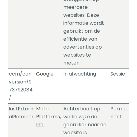
meerdere
websites. Deze
informatie wordt
gebruikt om de
efficiëntie van
advertenties op
websites te
meten.
ccm/con
Google
In afwachting
Sessie
version/9
73792084
/
lastExtern
Meta
Achterhaalt op
Perma
alReferrer
Platforms,
welke wijze de
nent
Inc.
gebruiker naar de
website is