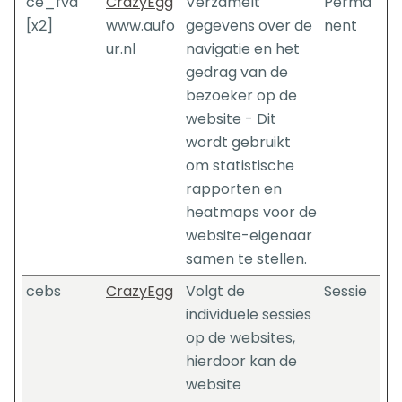
ce_fvd
CrazyEgg
Verzamelt
Perma
[x2]
www.aufo
gegevens over de
nent
ur.nl
navigatie en het
gedrag van de
bezoeker op de
website - Dit
wordt gebruikt
om statistische
rapporten en
heatmaps voor de
website-eigenaar
samen te stellen.
cebs
CrazyEgg
Volgt de
Sessie
individuele sessies
op de websites,
hierdoor kan de
website