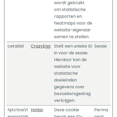
wordt gebruikt
om statistische
rapporten en
heatmaps voor de
website-eigenaar
samen te stellen.
cetabid
CrazyEgg
Stelt een unieke ID
Sessie
in voor de sessie.
Hierdoor kan de
website voor
statistische
doeleinden
gegevens over
bezoekersgedrag
verkrijgen.
hjActiveVi
Hotjar
Deze cookie
Perma
ewportIds
bevat een ID-
nent