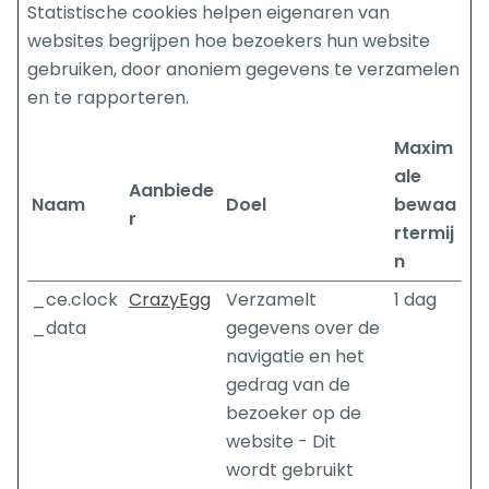
Statistische cookies helpen eigenaren van
websites begrijpen hoe bezoekers hun website
gebruiken, door anoniem gegevens te verzamelen
en te rapporteren.
Maxim
ale
Aanbiede
Naam
Doel
bewaa
r
rtermij
n
_ce.clock
CrazyEgg
Verzamelt
1 dag
_data
gegevens over de
navigatie en het
gedrag van de
bezoeker op de
website - Dit
wordt gebruikt