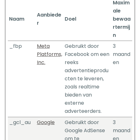
Maxim
ale
Aanbiede
Naam
Doel
bewaa
r
rtermij
n
_fbp
Meta
Gebruikt door
3
Platforms,
Facebook om een
maand
Inc.
reeks
en
advertentieprodu
cten te leveren,
zoals realtime
bieden van
externe
adverteerders.
_gcl_au
Google
Gebruikt door
3
Google AdSense
maand
om te
en