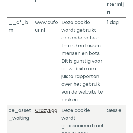
r
rtermij
n
__cf_b
www.aufo
Deze cookie
1 dag
m
ur.nl
wordt gebruikt
om onderscheid
te maken tussen
mensen en bots.
Dit is gunstig voor
de website om
juiste rapporten
over het gebruik
van de website te
maken.
ce_asset
CrazyEgg
Deze cookie
Sessie
_waiting
wordt
geassocieerd met