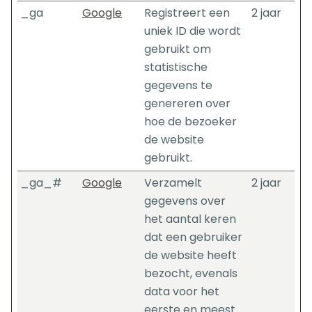
_ga
Google
Registreert een
2 jaar
uniek ID die wordt
gebruikt om
statistische
gegevens te
genereren over
hoe de bezoeker
de website
gebruikt.
_ga_#
Google
Verzamelt
2 jaar
gegevens over
het aantal keren
dat een gebruiker
de website heeft
bezocht, evenals
data voor het
eerste en meest