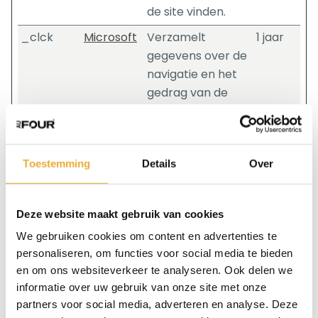
de site vinden.
_clck
Microsoft
Verzamelt
1 jaar
gegevens over de
navigatie en het
gedrag van de
bezoeker op de
website - Dit
wordt gebruikt
Toestemming
Details
Over
om statistische
rapporten en
heatmaps voor de
Deze website maakt gebruik van cookies
website-eigenaar
We gebruiken cookies om content en advertenties te
samen te stellen.
personaliseren, om functies voor social media te bieden
_clsk
Microsoft
Registreert
1 dag
en om ons websiteverkeer te analyseren. Ook delen we
statistische
informatie over uw gebruik van onze site met onze
gegevens over
partners voor social media, adverteren en analyse. Deze