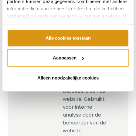
het gedrag van
partners kunnen deze gegevens combineren met andere
bezoekers aan de
informatie die u aan ze heeft verstrekt of die ze hebben
verzameld op basis van uw gebruik van hun services. U
website. Gebruikt
gaat akkoord met onze cookies als u onze website blijft
voor interne
gebruiken.
analyse door de
Alle cookies toestaan
beheerder van de
website.
Aanpassen
_cltk
Microsoft
Registreert
Sessie
statistische
gegevens over
Alleen noodzakelijke cookies
het gedrag van
bezoekers aan de
website. Gebruikt
voor interne
analyse door de
beheerder van de
website.