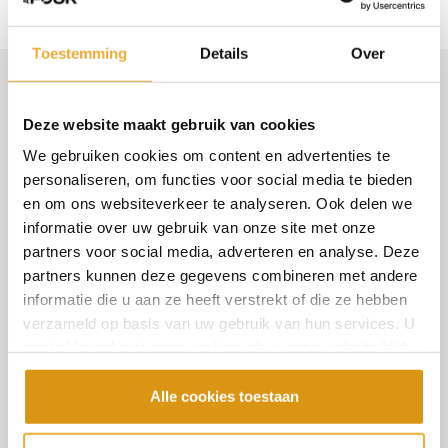
Toestemming
Details
Over
Meer informatie over deze
Deze website maakt gebruik van cookies
keuken
We gebruiken cookies om content en advertenties te
personaliseren, om functies voor social media te bieden
en om ons websiteverkeer te analyseren. Ook delen we
De keuken is een centrale plek in huis waar dagelijks
informatie over uw gebruik van onze site met onze
wordt geleefd. Deze opstelling sluit daar goed op
partners voor social media, adverteren en analyse. Deze
aan met een ruim eiland en een praktische indeling.
partners kunnen deze gegevens combineren met andere
informatie die u aan ze heeft verstrekt of die ze hebben
De combinatie van brown steel en Blackwood geeft
verzameld op basis van uw gebruik van hun services. U
de keuken een warme en moderne uitstraling. Door
gaat akkoord met onze cookies als u onze website blijft
elementen, zoals de plank in de nis, terug te laten
gebruiken.
komen in het ontwerp ontstaat er één geheel.
Alle cookies toestaan
Het keramieken werkblad in de kleur Striata is sterk,