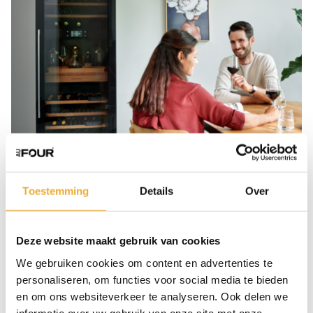
Toestemming
Details
Over
Deze website maakt gebruik van cookies
ATAG in elke keuken
We gebruiken cookies om content en advertenties te
personaliseren, om functies voor social media te bieden
en om ons websiteverkeer te analyseren. Ook delen we
De
keukenapparatuur
van ATAG is geschikt voor
informatie over uw gebruik van onze site met onze