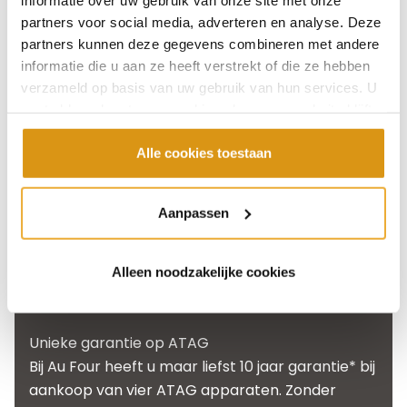
elke stijl keuken. Of u nu kiest voor een design
partners voor social media, adverteren en analyse. Deze
keuken, een moderne keuken of een landelijke
partners kunnen deze gegevens combineren met andere
keuken. Dankzij de verschillende productlijnen,
informatie die u aan ze heeft verstrekt of die ze hebben
functies en kleuren is er altijd een apparaat dat
verzameld op basis van uw gebruik van hun services. U
past binnen uw wensen. Makkelijk te bedienen
gaat akkoord met onze cookies als u onze website blijft
gebruiken.
apparaten, of een vacumeerlade voor de echte
Alle cookies toestaan
thuiskok.
Elke situatie vraagt om een persoonlijk advies.
Aanpassen
We helpen u graag bij het uitzoeken van de juiste
apparatuur. Of het nu gaat om apparatuur van
het merk ATAG of om een merk
Alleen noodzakelijke cookies
zoals
Miele
of
Bora
.
Unieke garantie op ATAG
Bij Au Four heeft u maar liefst 10 jaar garantie* bij
aankoop van vier ATAG apparaten. Zonder