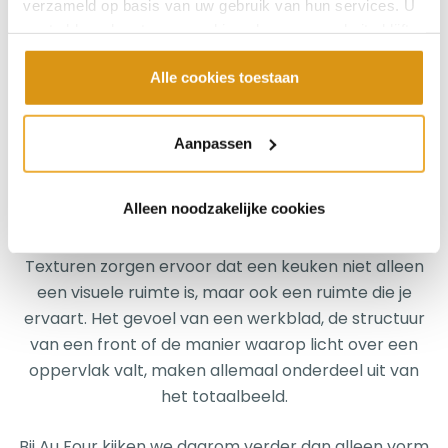
verzameld op basis van uw gebruik van hun services. U
In een luxe keuken draait het daarom niet alleen
gaat akkoord met onze cookies als u onze website blijft
om hoe iets er vandaag uitziet, maar ook om hoe
gebruiken.
Alle cookies toestaan
materialen zich in de toekomst zullen gedragen.
Aanpassen
Een keuken om te ervaren
Alleen noodzakelijke cookies
Texturen zorgen ervoor dat een keuken niet alleen
een visuele ruimte is, maar ook een ruimte die je
ervaart. Het gevoel van een werkblad, de structuur
van een front of de manier waarop licht over een
oppervlak valt, maken allemaal onderdeel uit van
het totaalbeeld.
Bij Au Four kijken we daarom verder dan alleen vorm