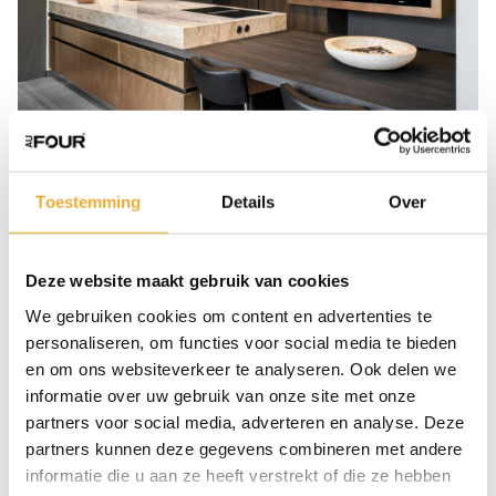
Toestemming
Details
Over
Materialen die leven
Deze website maakt gebruik van cookies
Veel hoogwaardige materialen veranderen
We gebruiken cookies om content en advertenties te
subtiel door de jaren heen. Hout verdiept van
personaliseren, om functies voor social media te bieden
kleur, steen ontwikkelt een eigen karakter en
en om ons websiteverkeer te analyseren. Ook delen we
metalen krijgen een natuurlijke patina. Deze
informatie over uw gebruik van onze site met onze
ontwikkeling geeft een keuken persoonlijkheid
partners voor social media, adverteren en analyse. Deze
en zorgt ervoor dat het ontwerp met de tijd
partners kunnen deze gegevens combineren met andere
mee groeit.
informatie die u aan ze heeft verstrekt of die ze hebben