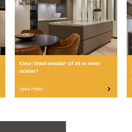
Kleur: Enkel smaak? Of zit er meer
achter?
Lees meer