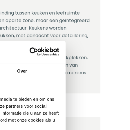
rbinding tussen keuken en leefruimte
 een aparte zone, maar een geïntegreerd
rchitectuur. Keukens worden
kken, met aandacht voor detaillering,
lovergangen.
elen, barbladen worden werkplekken,
 belangrijke rol in het creëren van
Over
uimte. Het resultaat? Een harmonieus
n vorm samenvallen.
 media te bieden en om ons
ze partners voor social
nformatie die u aan ze heeft
oord met onze cookies als u