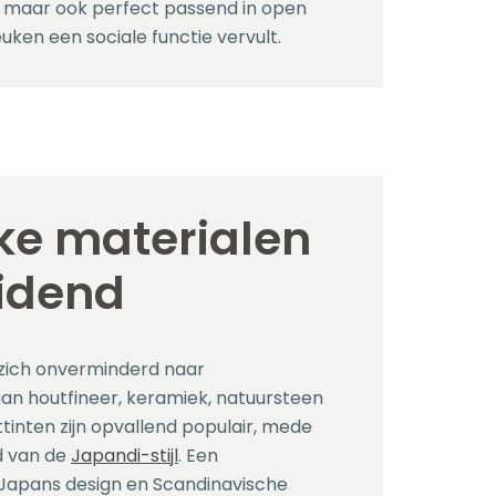
k, maar ook perfect passend in open
ken een sociale functie vervult.
jke materialen
eidend
 zich onverminderd naar
an houtfineer, keramiek, natuursteen
tinten zijn opvallend populair, mede
d van de
Japandi-stijl
. Een
 Japans design en Scandinavische