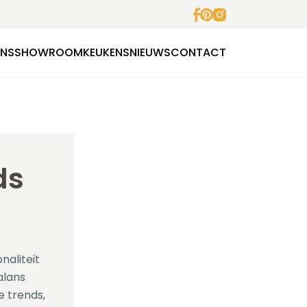
ENS
SHOWROOMKEUKENS
NIEUWS
CONTACT
ds
naliteit
alans
e trends,