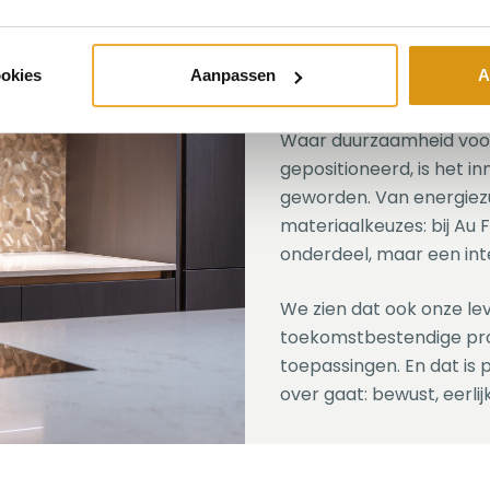
Duurzaa
vanzelfs
ookies
Aanpassen
A
Waar duurzaamheid voor
gepositioneerd, is het 
geworden. Van energiezu
materiaalkeuzes: bij Au 
onderdeel, maar een int
We zien dat ook onze lev
toekomstbestendige pro
toepassingen. En dat is
over gaat: bewust, eerli