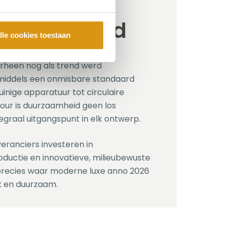
mheid als
prekendheid
lle cookies toestaan
heen nog als trend werd
inmiddels een onmisbare standaard
inige apparatuur tot circulaire
Four is duurzaamheid geen los
egraal uitgangspunt in elk ontwerp.
eranciers investeren in
ductie en innovatieve, milieubewuste
 precies waar moderne luxe anno 2026
jk en duurzaam.