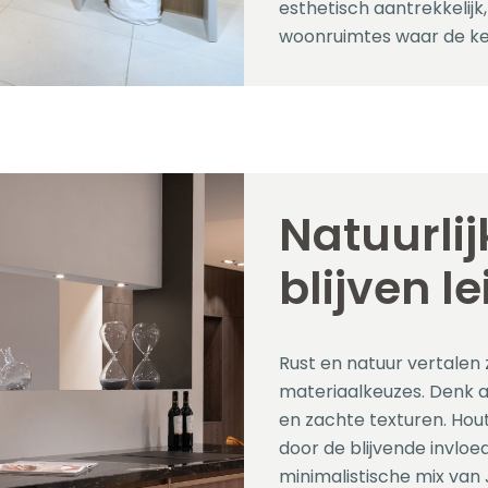
esthetisch aantrekkelij
woonruimtes waar de keu
Natuurli
blijven l
Rust en natuur vertalen
materiaalkeuzes. Denk a
en zachte texturen. Hout
door de blijvende invloe
minimalistische mix van