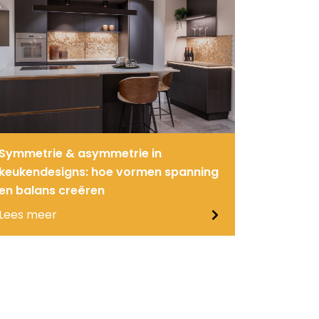
Symmetrie & asymmetrie in
keukendesigns: hoe vormen spanning
en balans creëren
Lees meer