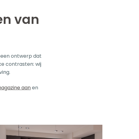
en van
n een ontwerp dat
ke contrasten: wij
ving.
magazine aan
en