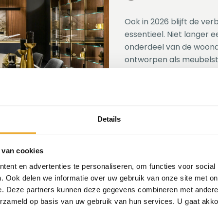
Ook in 2026 blijft de ve
essentieel. Niet langer
onderdeel van de woona
ontworpen als meubelstu
symmetrie en materiaa
Kasten worden wandpan
en verlichting speelt een
Details
zones binnen één open r
geheel waarin functie e
 van cookies
ent en advertenties te personaliseren, om functies voor social
. Ook delen we informatie over uw gebruik van onze site met on
e. Deze partners kunnen deze gegevens combineren met andere i
erzameld op basis van uw gebruik van hun services. U gaat akk