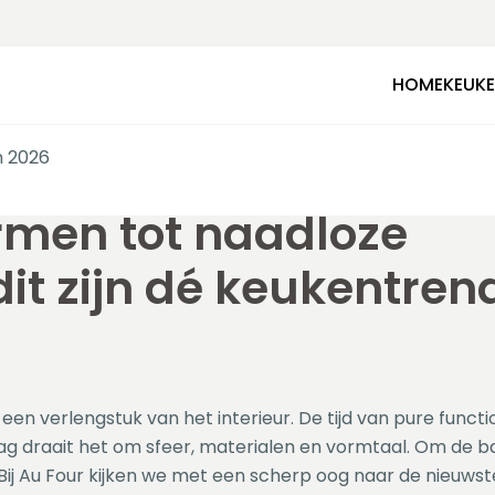
HOME
KEUK
n 2026
rmen tot naadloze
it zijn dé keukentren
en verlengstuk van het interieur. De tijd van pure functio
dag draait het om sfeer, materialen en vormtaal. Om de b
ij Au Four kijken we met een scherp oog naar de nieuwst