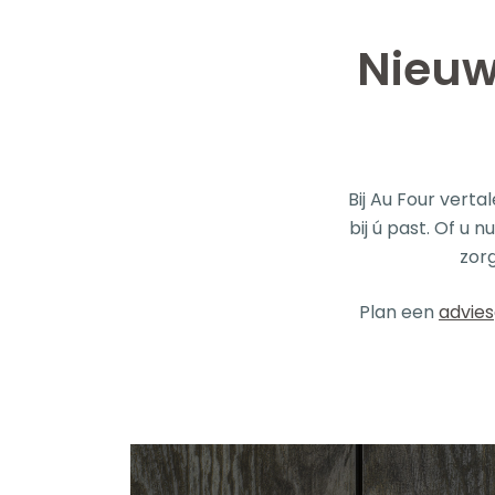
Nieuw
Bij Au Four vert
bij ú past. Of u 
zorg
Plan een
advie