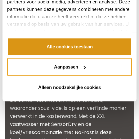
partners voor social media, adverteren en analyse. Deze
partners kunnen deze gegevens combineren met andere
informatie die u aan ze heeft verstrekt of die ze hebben
verzameld op basis van uw gebruik van hun services. U
gaat akkoord met onze cookies als u onze website blijft
Uniek is de standaard
gebruiken.
We hebben in deze keuken gekozen voor een
Alle cookies toestaan
werkblad van composiet. Dit materiaal staat
bekend om zijn goede eigenschappen en is
Aanpassen
verkrijgbaar in vele verschillende uitvoeringen.
De strakke belijning van het werkblad versterkt
het moderne karakter van deze keuken.
Alleen noodzakelijke cookies
De combi-stoomoven met 17 functies,
waaronder sous-vide, is op een verfijnde manier
verwerkt in de kastenwand. Met de XXL
vaatwasser met SensorDry en de
koel/vriescombinatie met NoFrost is deze