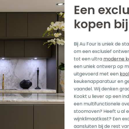
Een excl
kopen bij
Bij Au Four is uniek de 
om een exclusief ontwerp
tot een ultra
moderne k
een uniek ontwerp op ma
uitgevoerd met een
koo
keukenapparatuur en geb
vaandel. Wij denken gra
Kookt u liever op een in
een multifunctionele ov
stoomoven? Heeft u al 
wijnklimaatkast? Een ex
aansluiten bij de rest va