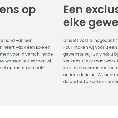
kens op
Een exclu
elke gewen
de hand van een
U heeft vast al nagedacht o
n heeft vaak een luxe en
Four maken wij voor u een
men voor in verschillende
gewenste stijl. Zo vindt u b
n uw wensen ontwerpen wij
keukens
. Onze
maatwerk 
heel op maat gemaakt.
luxe en duurzame materiale
andere definitie. Wij acht
de perfecte keuken same