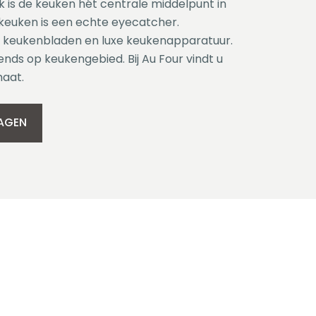
 is de keuken hét centrale middelpunt in
 keuken is een echte eyecatcher.
 keukenbladen en luxe keukenapparatuur.
ends op keukengebied. Bij Au Four vindt u
aat.
RAGEN