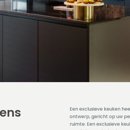
kens
Een exclusieve keuken heef
ontwerp, gericht op uw pe
ruimte. Een exclusieve keu