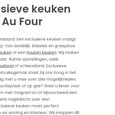
usieve keuken
 Au Four
standaard. Een exclusieve keuken vraagt
. Van landelijk, klassiek en greeploos
euken
of een
houten keuken
. Wij maken
at. Ruime opstellingen, vaak
keiland
of schiereiland. Exclusieve
ruiksgemak staat bij ons hoog in het
ag met u mee over alle mogelijkheden.
ductieplaat of op gas? Gaat u liever voor
en met magnetron of bijvoorbeeld een
eens nagedacht over een
clusieve keuken moet perfect
n uw woning en interieur. Wij snappen dit