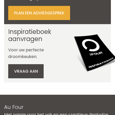
PLAN EEN ADVIESGESPREK
Inspiratieboek
aanvragen
Voor uw perfecte
droomkeuken.
VRAAG AAN
Au Four
Met passie voor het vak en een creatieve denkwijze