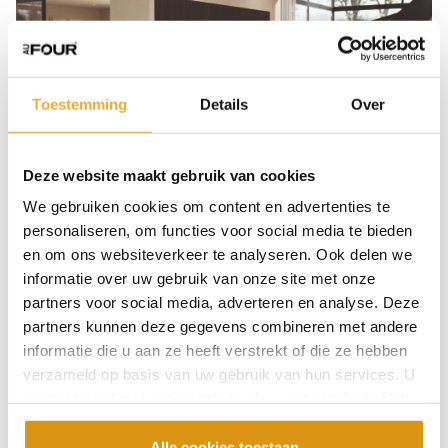
Toestemming
Details
Over
Deze website maakt gebruik van cookies
We gebruiken cookies om content en advertenties te
personaliseren, om functies voor social media te bieden
en om ons websiteverkeer te analyseren. Ook delen we
informatie over uw gebruik van onze site met onze
Miele: precisie tot in elk
partners voor social media, adverteren en analyse. Deze
detail
partners kunnen deze gegevens combineren met andere
informatie die u aan ze heeft verstrekt of die ze hebben
verzameld op basis van uw gebruik van hun services. U
Miele staat wereldwijd bekend om
gaat akkoord met onze cookies als u onze website blijft
hoogwaardige keukenapparatuur waarin
gebruiken.
innovatie en gebruiksgemak samenkomen. De
Alle cookies toestaan