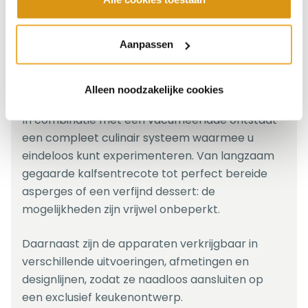
(combi-)stoomovens zijn voorzien van
nauwkeurige temperatuurregeling en slimme
Aanpassen
automatische programma’s, waardoor ook
minder ervaren thuiskoks moeiteloos
indrukwekkende resultaten behalen.
Alleen noodzakelijke cookies
In combinatie met een vacumeerlade ontstaat
een compleet culinair systeem waarmee u
eindeloos kunt experimenteren. Van langzaam
gegaarde kalfsentrecote tot perfect bereide
asperges of een verfijnd dessert: de
mogelijkheden zijn vrijwel onbeperkt.
Daarnaast zijn de apparaten verkrijgbaar in
verschillende uitvoeringen, afmetingen en
designlijnen, zodat ze naadloos aansluiten op
een exclusief keukenontwerp.