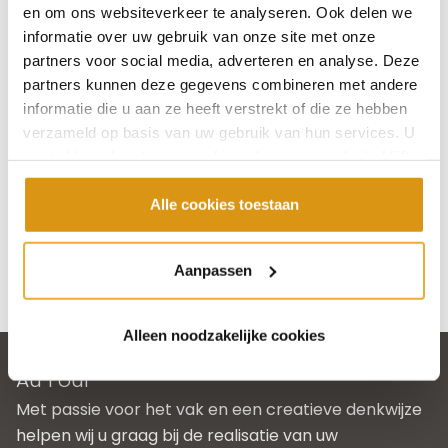
en om ons websiteverkeer te analyseren. Ook delen we
Let op: op zondag en maandag is onze
informatie over uw gebruik van onze site met onze
showroom gesloten.
partners voor social media, adverteren en analyse. Deze
partners kunnen deze gegevens combineren met andere
informatie die u aan ze heeft verstrekt of die ze hebben
verzameld op basis van uw gebruik van hun services. U
gaat akkoord met onze cookies als u onze website blijft
gebruiken.
Alle cookies toestaan
Aanpassen
Alleen noodzakelijke cookies
Au Four
Met passie voor het vak en een creatieve denkwijze
helpen wij u graag bij de realisatie van uw